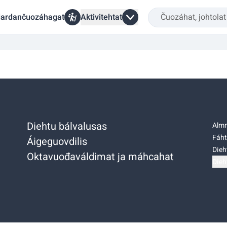
ardančuozáhagat
Aktivitehtat
Diehtu bálvalusas
Almm
Fáht
Áigeguovdilis
Dieh
Oktavuođaváldimat ja máhcahat
Dieh