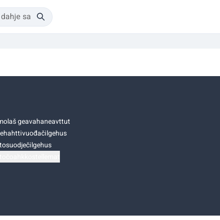
olaš geavahaneavttut
ehahttivuođačilgehus
tosuodječilgehus
točoahkkostellemat