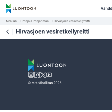
Vándd
Meallun
Pohjois-Pohjanmaa
Hirvasjoen vesiretkeilyreitti
Hirvasjoen vesiretkeilyreitti
©
Metsähallitus 2026