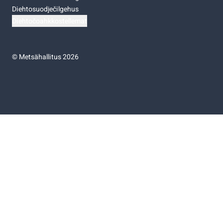
Diehtosuodječilgehus
Diehtočoahkkostellemat
©
Metsähallitus 2026