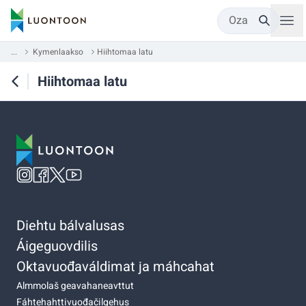
Oza
...
Kymenlaakso
Hiihtomaa latu
Hiihtomaa latu
Diehtu bálvalusas
Áigeguovdilis
Oktavuođaváldimat ja máhcahat
Almmolaš geavahaneavttut
Fáhtehahttivuođačilgehus