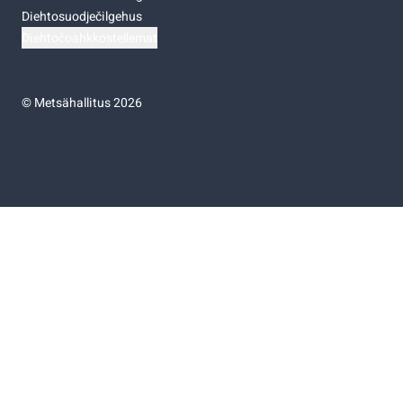
Diehtosuodječilgehus
Diehtočoahkkostellemat
©
Metsähallitus 2026