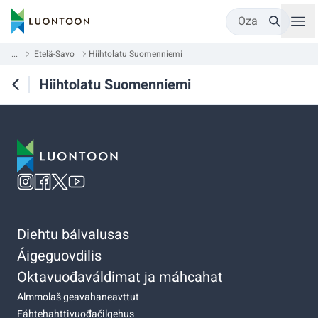
Oza
...
Etelä-Savo
Hiihtolatu Suomenniemi
Hiihtolatu Suomenniemi
Diehtu bálvalusas
Áigeguovdilis
Oktavuođaváldimat ja máhcahat
Almmolaš geavahaneavttut
Fáhtehahttivuođačilgehus