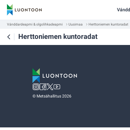
Vándd
Vánddardeapmi & olgolihkadeapmi
Uusimaa
Herttoniemen kuntoradat
Herttoniemen kuntoradat
©
Metsähallitus 2026