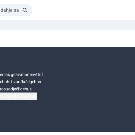
olaš geavahaneavttut
ehahttivuođačilgehus
tosuodječilgehus
točoahkkostellemat