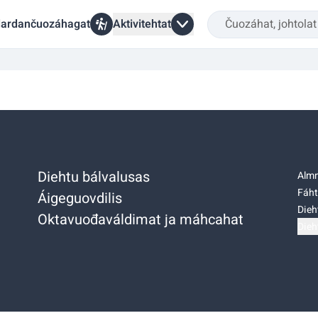
ardančuozáhagat
Aktivitehtat
Diehtu bálvalusas
Almm
Fáht
Áigeguovdilis
Dieh
Oktavuođaváldimat ja máhcahat
Dieh