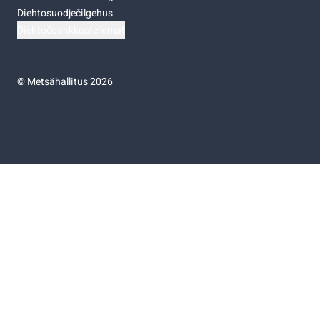
Diehtosuodječilgehus
Diehtočoahkkostellemat
©
Metsähallitus 2026