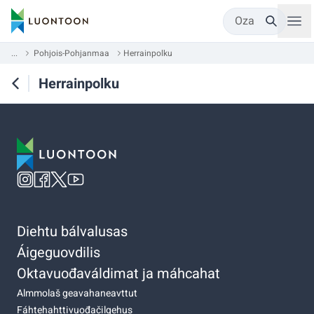
Oza
...
Pohjois-Pohjanmaa
Herrainpolku
Herrainpolku
Diehtu bálvalusas
Áigeguovdilis
Oktavuođaváldimat ja máhcahat
Almmolaš geavahaneavttut
Fáhtehahttivuođačilgehus