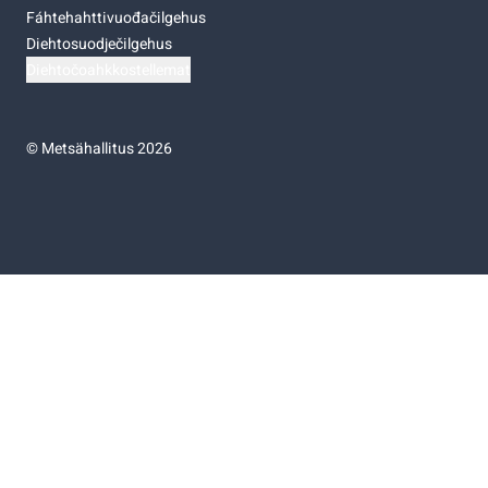
Fáhtehahttivuođačilgehus
Diehtosuodječilgehus
Diehtočoahkkostellemat
©
Metsähallitus 2026