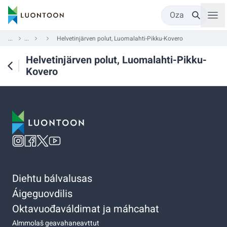
Oza
...
...
Helvetinjärven polut, Luomalahti-Pikku-Kovero
Helvetinjärven polut, Luomalahti-Pikku-
Kovero
Diehtu bálvalusas
Áigeguovdilis
Oktavuođaváldimat ja máhcahat
Almmolaš geavahaneavttut