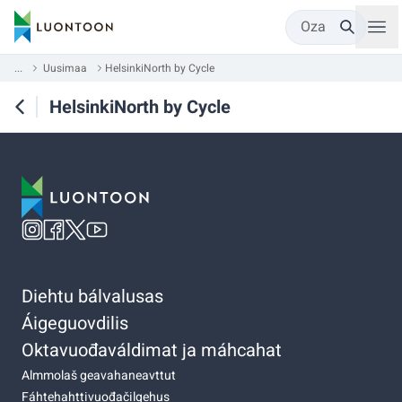
Oza
...
Uusimaa
HelsinkiNorth by Cycle
HelsinkiNorth by Cycle
Diehtu bálvalusas
Áigeguovdilis
Oktavuođaváldimat ja máhcahat
Almmolaš geavahaneavttut
Fáhtehahttivuođačilgehus