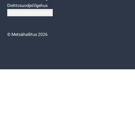
Diehtosuodječilgehus
Diehtočoahkkostellemat
©
Metsähallitus 2026