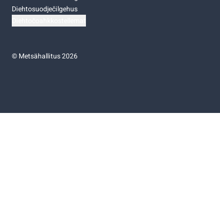
Diehtosuodječilgehus
Diehtočoahkkostellemat
©
Metsähallitus 2026