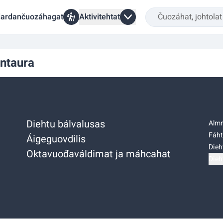
ardančuozáhagat
Aktivitehtat
ntaura
Diehtu bálvalusas
Almm
Fáht
Áigeguovdilis
Dieh
Oktavuođaváldimat ja máhcahat
Dieh