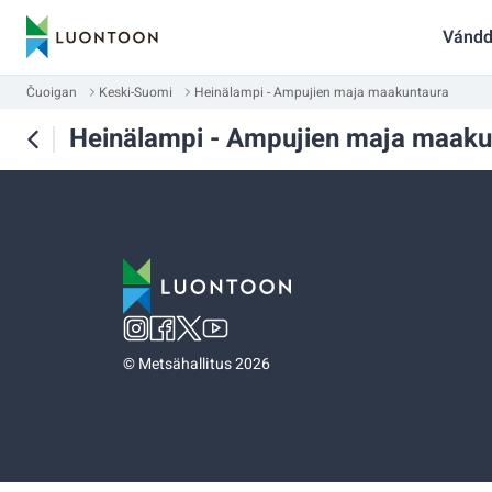
Vándd
Čuoigan
Keski-Suomi
Heinälampi - Ampujien maja maakuntaura
Heinälampi - Ampujien maja maaku
©
Metsähallitus 2026