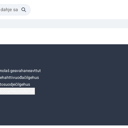
olaš geavahaneavttut
ehahttivuođačilgehus
tosuodječilgehus
točoahkkostellemat