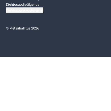
Diehtosuodječilgehus
Diehtočoahkkostellemat
©
Metsähallitus 2026