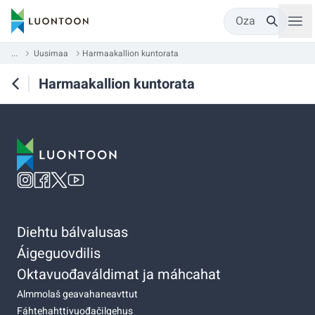
Oza
...
Uusimaa
Harmaakallion kuntorata
Harmaakallion kuntorata
Diehtu bálvalusas
Áigeguovdilis
Oktavuođaváldimat ja máhcahat
Almmolaš geavahaneavttut
Fáhtehahttivuođačilgehus