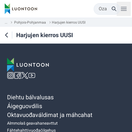
Oza
...
Pohjois-Pohjanmaa
Harjujen kierros UUSI
Harjujen kierros UUSI
Diehtu bálvalusas
Áigeguovdilis
Oktavuođaváldimat ja máhcahat
Almmolaš geavahaneavttut
Fáhtehahttivuođačilgehus