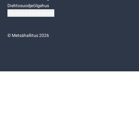
Diehtosuodječilgehus
Diehtočoahkkostellemat
©
Metsähallitus 2026