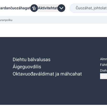
ardančuozáhagat
Aktivitehtat
uranpolku
Diehtu bálvalusas
Almm
Fáht
Áigeguovdilis
Dieh
Oktavuođaváldimat ja máhcahat
Dieh