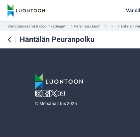
Vándd
Vánddardeapmi & olgolihkadeapmi
Varsinais-Suomi
Häntälän Pe
Häntälän Peuranpolku
©
Metsähallitus 2026