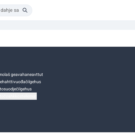
olaš geavahaneavttut
ehahttivuođačilgehus
tosuodječilgehus
točoahkkostellemat