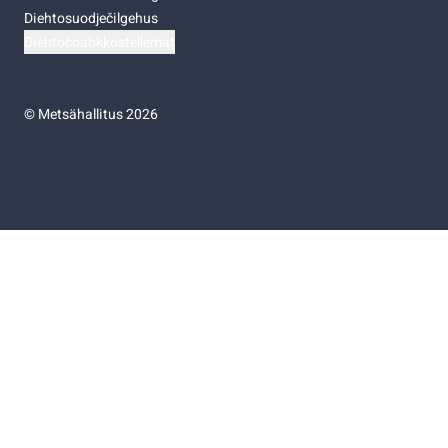
Diehtosuodječilgehus
Diehtočoahkkostellemat
©
Metsähallitus 2026