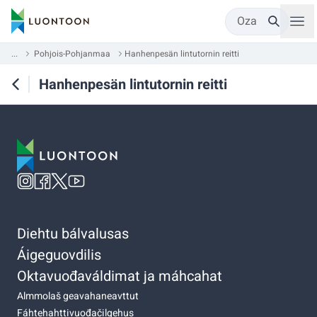
Oza
...
Pohjois-Pohjanmaa
Hanhenpesän lintutornin reitti
Hanhenpesän lintutornin reitti
Diehtu bálvalusas
Áigeguovdilis
Oktavuođaváldimat ja máhcahat
Almmolaš geavahaneavttut
Fáhtehahttivuođačilgehus