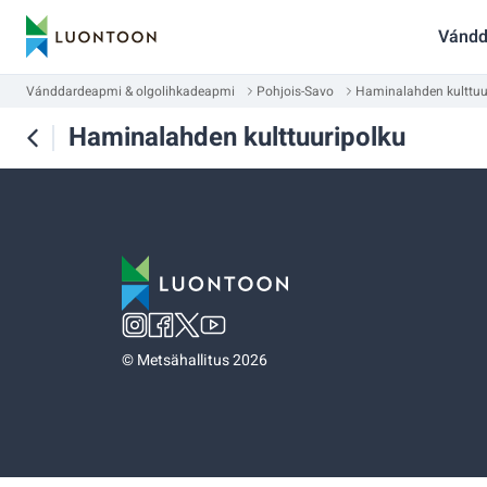
Vándd
Vánddardeapmi & olgolihkadeapmi
Pohjois-Savo
Haminalahden kulttuu
Haminalahden kulttuuripolku
©
Metsähallitus 2026