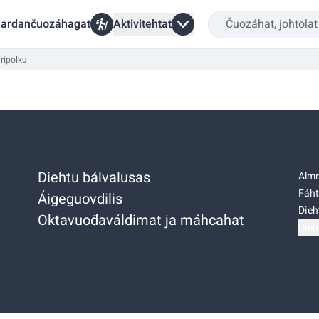
ardančuozáhagat
Aktivitehtat
ripolku
Diehtu bálvalusas
Almm
Fáht
Áigeguovdilis
Dieh
Oktavuođaváldimat ja máhcahat
Dieh