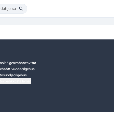
olaš geavahaneavttut
ehahttivuođačilgehus
tosuodječilgehus
točoahkkostellemat