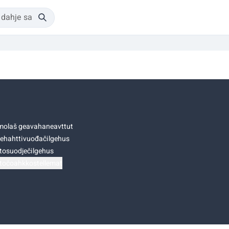
olaš geavahaneavttut
ehahttivuođačilgehus
tosuodječilgehus
točoahkkostellemat