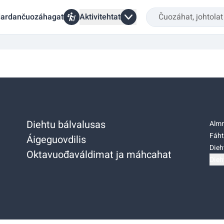
ardančuozáhagat
Aktivitehtat
Diehtu bálvalusas
Almm
Fáht
Áigeguovdilis
Dieh
Oktavuođaváldimat ja máhcahat
Dieh