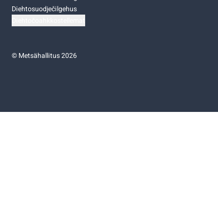
Diehtosuodječilgehus
Diehtočoahkkostellemat
©
Metsähallitus 2026