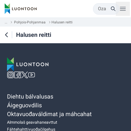
Oza
...
Pohjois-Pohjanmaa
Halusen reitti
Halusen reitti
Diehtu bálvalusas
Áigeguovdilis
Oktavuođaváldimat ja máhcahat
Almmolaš geavahaneavttut
Fáhtehahttivuođačilgehus