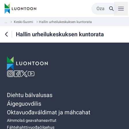
Oza
...
Keski-Suomi
Hallin urheilukeskuksen kuntorata
Hallin urheilukeskuksen kuntorata
Diehtu bálvalusas
Áigeguovdilis
Oktavuođaváldimat ja máhcahat
Almmolaš geavahaneavttut
Fáhtehahttivuođačilgehus