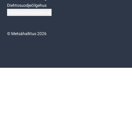
Diehtosuodječilgehus
Diehtočoahkkostellemat
©
Metsähallitus 2026