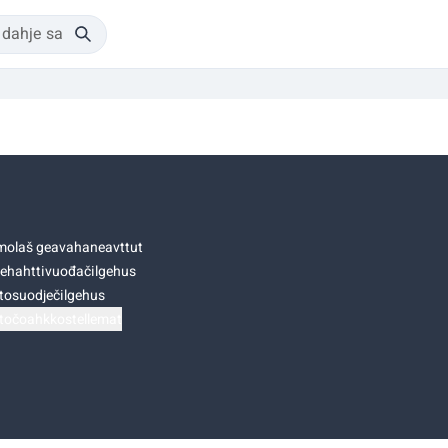
olaš geavahaneavttut
ehahttivuođačilgehus
tosuodječilgehus
točoahkkostellemat