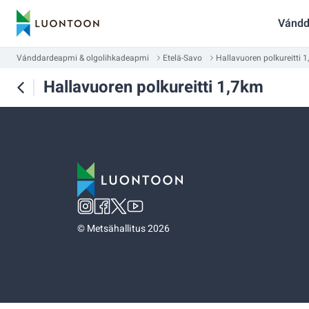
Vándd
Vánddardeapmi & olgolihkadeapmi
Etelä-Savo
Hallavuoren polkureitti 
Hallavuoren polkureitti 1,7km
©
Metsähallitus 2026