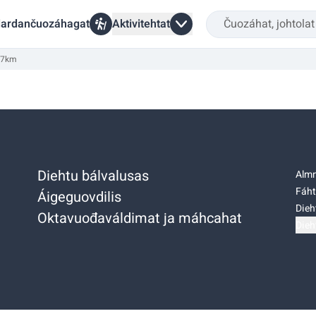
ardančuozáhagat
Aktivitehtat
1,7km
Diehtu bálvalusas
Almm
Fáht
Áigeguovdilis
Dieh
Oktavuođaváldimat ja máhcahat
Dieh