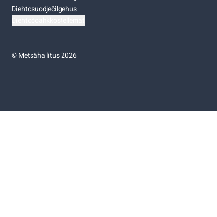
Diehtosuodječilgehus
Diehtočoahkkostellemat
©
Metsähallitus 2026