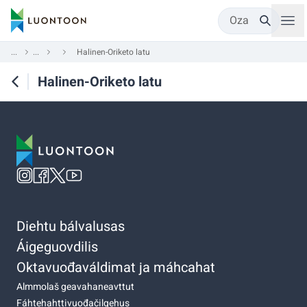
Oza
...
...
Halinen-Oriketo latu
Halinen-Oriketo latu
Diehtu bálvalusas
Áigeguovdilis
Oktavuođaváldimat ja máhcahat
Almmolaš geavahaneavttut
Fáhtehahttivuođačilgehus