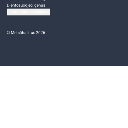
Diehtosuodječilgehus
Diehtočoahkkostellemat
©
Metsähallitus 2026