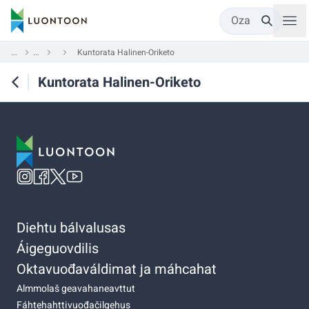
Oza
...
...
Kuntorata Halinen-Oriketo
Kuntorata Halinen-Oriketo
Diehtu bálvalusas
Áigeguovdilis
Oktavuođaváldimat ja máhcahat
Almmolaš geavahaneavttut
Fáhtehahttivuođačilgehus