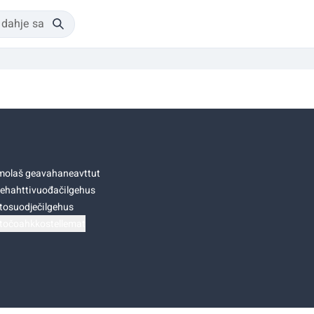
olaš geavahaneavttut
ehahttivuođačilgehus
tosuodječilgehus
točoahkkostellemat