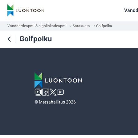
Vándd
Vánddardeapmi & olgolihkadeapmi
Satakunta
Golfpolku
Golfpolku
©
Metsähallitus 2026