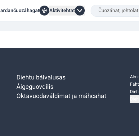
ardančuozáhagat
Aktivitehtat
Diehtu bálvalusas
Almm
Fáht
Áigeguovdilis
Dieh
Oktavuođaváldimat ja máhcahat
Dieh