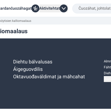
ardančuozáhagat
Aktivitehtat
iköytisien kalliomaalaus
lliomaalaus
Diehtu bálvalusas
Almm
Fáht
Áigeguovdilis
Dieh
Oktavuođaváldimat ja máhcahat
Dieh