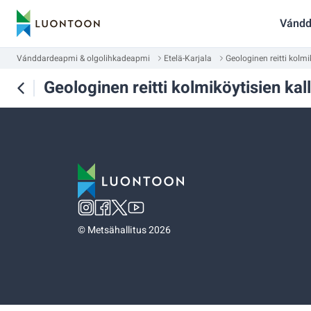
Vándd
Vánddardeapmi & olgolihkadeapmi
Etelä-Karjala
Geologinen reitti kolm
Geologinen reitti kolmiköytisien ka
©
Metsähallitus 2026