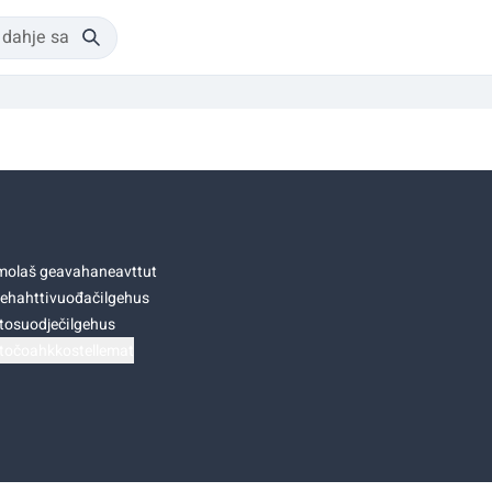
olaš geavahaneavttut
ehahttivuođačilgehus
tosuodječilgehus
točoahkkostellemat