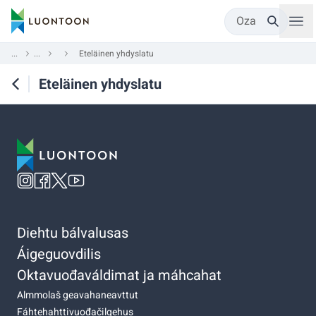
Oza
...
...
Eteläinen yhdyslatu
Eteläinen yhdyslatu
Diehtu bálvalusas
Áigeguovdilis
Oktavuođaváldimat ja máhcahat
Almmolaš geavahaneavttut
Fáhtehahttivuođačilgehus