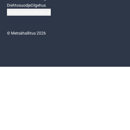
Diehtosuodječilgehus
Diehtočoahkkostellemat
©
Metsähallitus 2026