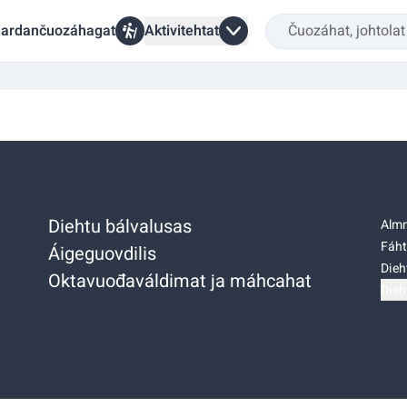
ardančuozáhagat
Aktivitehtat
Diehtu bálvalusas
Almm
Fáht
Áigeguovdilis
Dieh
Oktavuođaváldimat ja máhcahat
Dieh