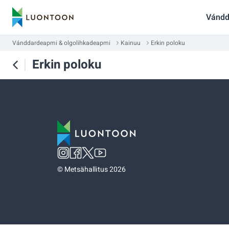
Vándd
Vánddardeapmi & olgolihkadeapmi
Kainuu
Erkin poloku
Erkin poloku
©
Metsähallitus 2026