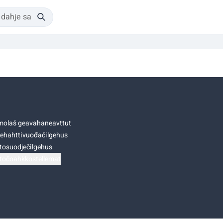
olaš geavahaneavttut
ehahttivuođačilgehus
tosuodječilgehus
točoahkkostellemat