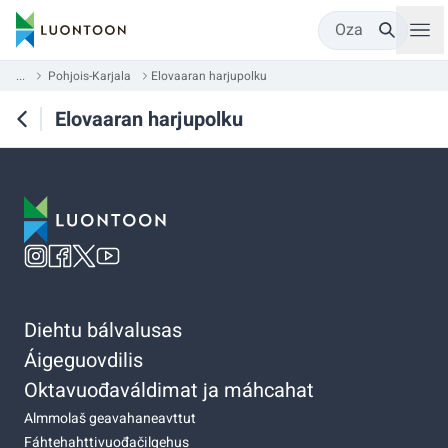
Oza
...
Pohjois-Karjala
Elovaaran harjupolku
Elovaaran harjupolku
Diehtu bálvalusas
Áigeguovdilis
Oktavuođaváldimat ja máhcahat
Almmolaš geavahaneavttut
Fáhtehahttivuođačilgehus