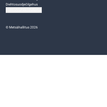
Diehtosuodječilgehus
Diehtočoahkkostellemat
©
Metsähallitus 2026