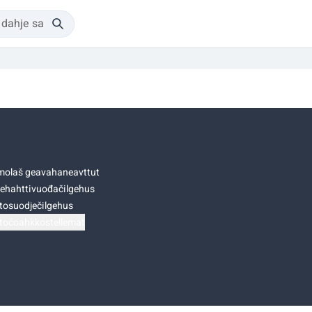
olaš geavahaneavttut
ehahttivuođačilgehus
tosuodječilgehus
točoahkkostellemat