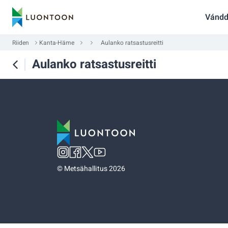
Vándd
Riiden
Kanta-Häme
Aulanko ratsastusreitti
Aulanko ratsastusreitti
©
Metsähallitus 2026