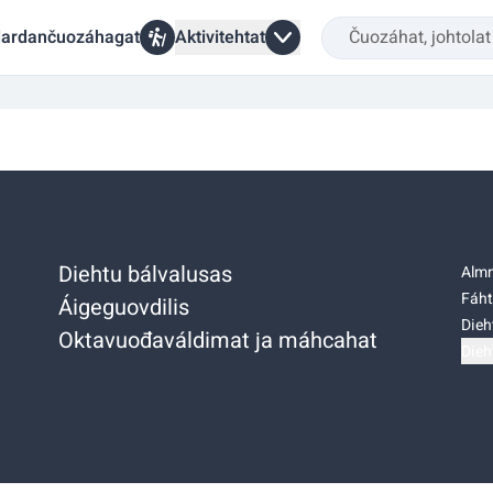
ardančuozáhagat
Aktivitehtat
Diehtu bálvalusas
Almm
Fáht
Áigeguovdilis
Dieh
Oktavuođaváldimat ja máhcahat
Dieh