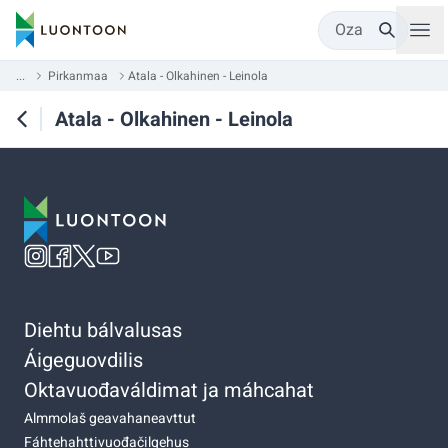
Oza
...
Pirkanmaa
Atala - Olkahinen - Leinola
Atala - Olkahinen - Leinola
Diehtu bálvalusas
Áigeguovdilis
Oktavuođaváldimat ja máhcahat
Almmolaš geavahaneavttut
Fáhtehahttivuođačilgehus