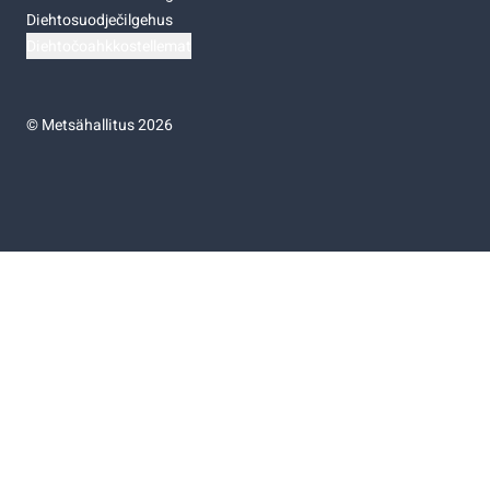
Diehtosuodječilgehus
Diehtočoahkkostellemat
©
Metsähallitus 2026