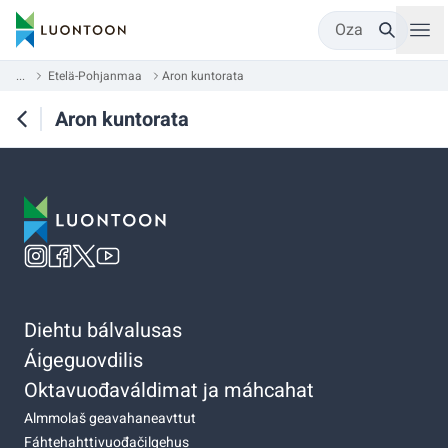
Oza
...
Etelä-Pohjanmaa
Aron kuntorata
Aron kuntorata
Diehtu bálvalusas
Áigeguovdilis
Oktavuođaváldimat ja máhcahat
Almmolaš geavahaneavttut
Fáhtehahttivuođačilgehus