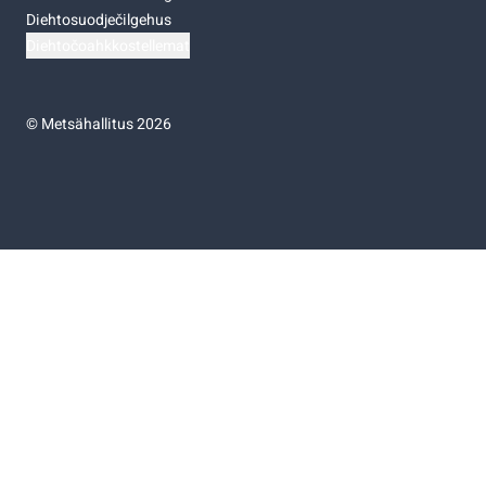
Diehtosuodječilgehus
Diehtočoahkkostellemat
©
Metsähallitus 2026