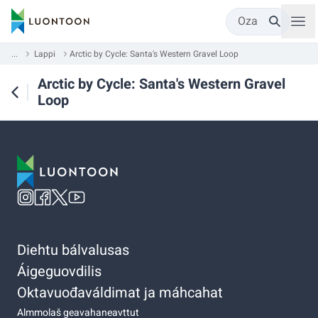
Oza
...
Lappi
Arctic by Cycle: Santa's Western Gravel Loop
Arctic by Cycle: Santa's Western Gravel
Loop
Diehtu bálvalusas
Áigeguovdilis
Oktavuođaváldimat ja máhcahat
Almmolaš geavahaneavttut