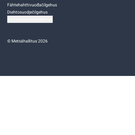
Fáhtehahttivuođačilgehus
Diehtosuodječilgehus
Diehtočoahkkostellemat
©
Metsähallitus 2026