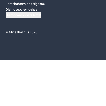
Fáhtehahttivuođačilgehus
Diehtosuodječilgehus
Diehtočoahkkostellemat
©
Metsähallitus 2026