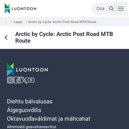
Oza
...
Lappi
Arctic by Cycle: Arctic Post Road MTB Route
Arctic by Cycle: Arctic Post Road MTB
Route
Diehtu bálvalusas
Áigeguovdilis
Oktavuođaváldimat ja máhcahat
Almmolaš geavahaneavttut