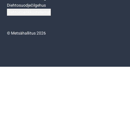
Diehtosuodječilgehus
Diehtočoahkkostellemat
©
Metsähallitus 2026