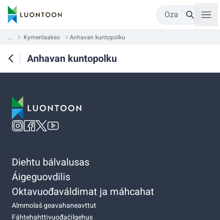
Oza
...
Kymenlaakso
Anhavan kuntopolku
Anhavan kuntopolku
Diehtu bálvalusas
Áigeguovdilis
Oktavuođaváldimat ja máhcahat
Almmolaš geavahaneavttut
Fáhtehahttivuođačilgehus