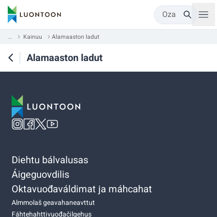
Oza
...
Kainuu
Alamaaston ladut
Alamaaston ladut
Diehtu bálvalusas
Áigeguovdilis
Oktavuođaváldimat ja máhcahat
Almmolaš geavahaneavttut
Fáhtehahttivuođačilgehus