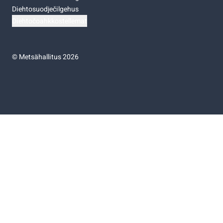
Diehtosuodječilgehus
Diehtočoahkkostellemat
©
Metsähallitus 2026