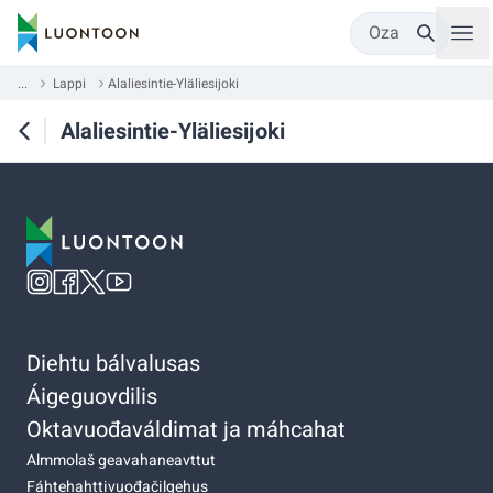
Oza
...
Lappi
Alaliesintie-Yläliesijoki
Alaliesintie-Yläliesijoki
Diehtu bálvalusas
Áigeguovdilis
Oktavuođaváldimat ja máhcahat
Almmolaš geavahaneavttut
Fáhtehahttivuođačilgehus