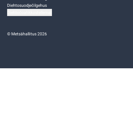
Diehtosuodječilgehus
Diehtočoahkkostellemat
©
Metsähallitus 2026