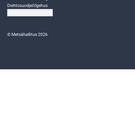
Diehtosuodječilgehus
Diehtočoahkkostellemat
©
Metsähallitus 2026