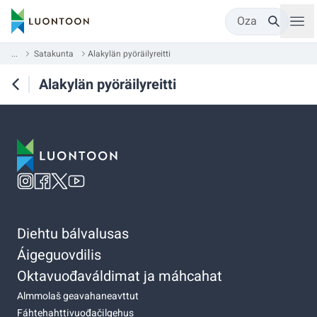
Oza
...
Satakunta
Alakylän pyöräilyreitti
Alakylän pyöräilyreitti
Diehtu bálvalusas
Áigeguovdilis
Oktavuođaváldimat ja máhcahat
Almmolaš geavahaneavttut
Fáhtehahttivuođačilgehus