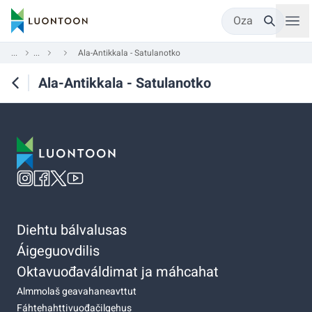
Oza
...
...
Ala-Antikkala - Satulanotko
Ala-Antikkala - Satulanotko
Diehtu bálvalusas
Áigeguovdilis
Oktavuođaváldimat ja máhcahat
Almmolaš geavahaneavttut
Fáhtehahttivuođačilgehus