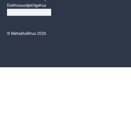
Diehtosuodječilgehus
Diehtočoahkkostellemat
©
Metsähallitus 2026