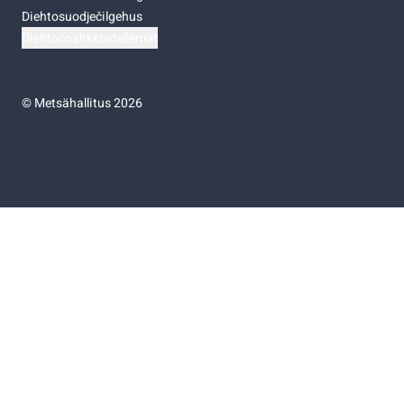
Diehtosuodječilgehus
Diehtočoahkkostellemat
©
Metsähallitus 2026