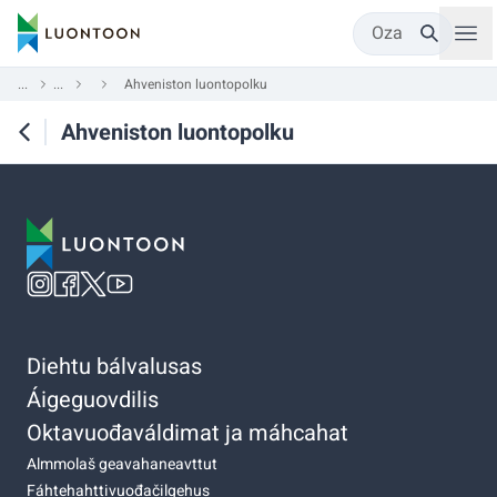
Oza
...
...
Ahveniston luontopolku
Ahveniston luontopolku
Diehtu bálvalusas
Áigeguovdilis
Oktavuođaváldimat ja máhcahat
Almmolaš geavahaneavttut
Fáhtehahttivuođačilgehus