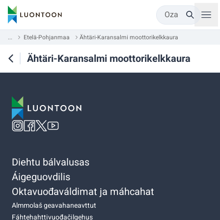
Oza
...
Etelä-Pohjanmaa
Ähtäri-Karansalmi moottorikelkkaura
Ähtäri-Karansalmi moottorikelkkaura
Diehtu bálvalusas
Áigeguovdilis
Oktavuođaváldimat ja máhcahat
Almmolaš geavahaneavttut
Fáhtehahttivuođačilgehus