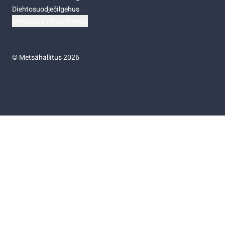
Diehtosuodječilgehus
Diehtočoahkkostellemat
©
Metsähallitus 2026