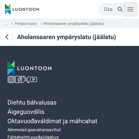
Oza
...
Pohjois-Savo
Aholansaaren ympäryslatu (jäälatu)
Aholansaaren ympäryslatu (jäälatu)
Diehtu bálvalusas
Áigeguovdilis
Oktavuođaváldimat ja máhcahat
Almmolaš geavahaneavttut
Fáhtehahttivuođačilgehus