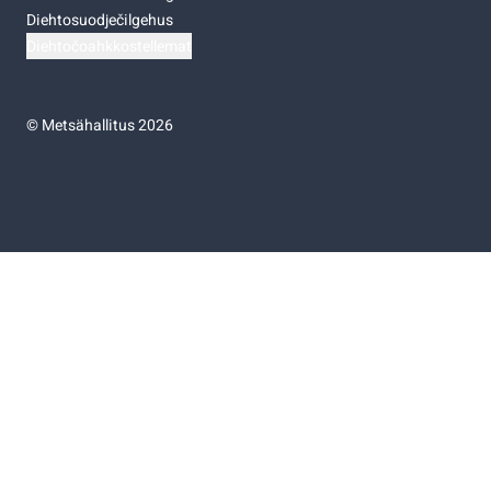
Diehtosuodječilgehus
Diehtočoahkkostellemat
©
Metsähallitus 2026