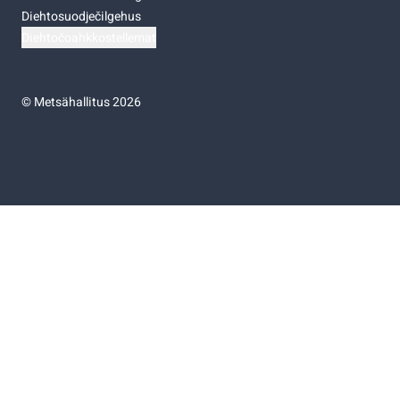
Diehtosuodječilgehus
Diehtočoahkkostellemat
©
Metsähallitus 2026