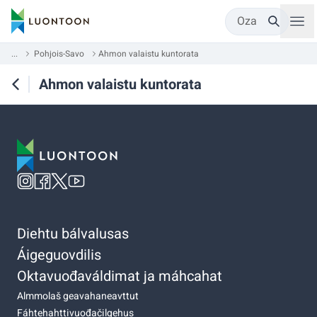
Oza
...
Pohjois-Savo
Ahmon valaistu kuntorata
Ahmon valaistu kuntorata
Diehtu bálvalusas
Áigeguovdilis
Oktavuođaváldimat ja máhcahat
Almmolaš geavahaneavttut
Fáhtehahttivuođačilgehus