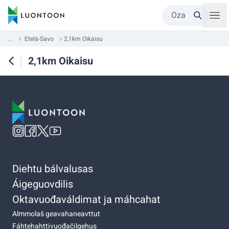
Oza
...
Etelä-Savo
2,1km Oikaisu
2,1km Oikaisu
Diehtu bálvalusas
Áigeguovdilis
Oktavuođaváldimat ja máhcahat
Almmolaš geavahaneavttut
Fáhtehahttivuođačilgehus