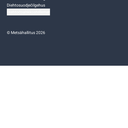
Diehtosuodječilgehus
Diehtočoahkkostellemat
©
Metsähallitus 2026