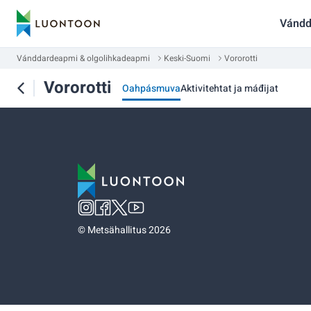
Vándd
Vánddardeapmi & olgolihkadeapmi
Keski-Suomi
Vororotti
Vororotti
Oahpásmuva
Aktivitehtat ja máđijat
©
Metsähallitus 2026