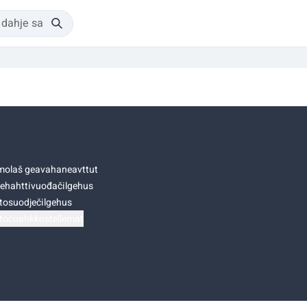
olaš geavahaneavttut
ehahttivuođačilgehus
tosuodječilgehus
točoahkkostellemat