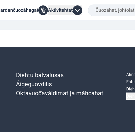
ardančuozáhagat
Aktivitehtat
Diehtu bálvalusas
Almm
Fáht
Áigeguovdilis
Dieh
Oktavuođaváldimat ja máhcahat
Dieh