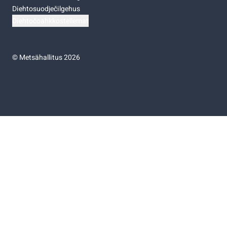
Diehtosuodječilgehus
Diehtočoahkkostellemat
©
Metsähallitus 2026