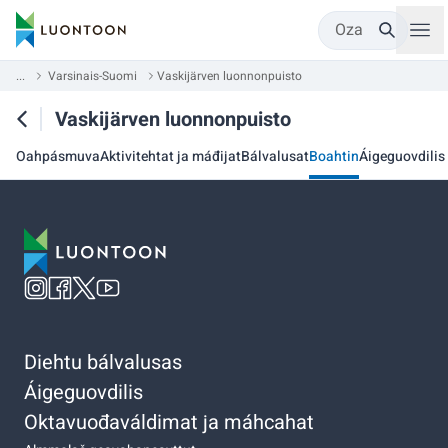
Oza
...
Varsinais-Suomi
Vaskijärven luonnonpuisto
Vaskijärven luonnonpuisto
Oahpásmuva
Aktivitehtat ja máđijat
Bálvalusat
Boahtin
Áigeguovdilis
Diehtu bálvalusas
Áigeguovdilis
Oktavuođaváldimat ja máhcahat