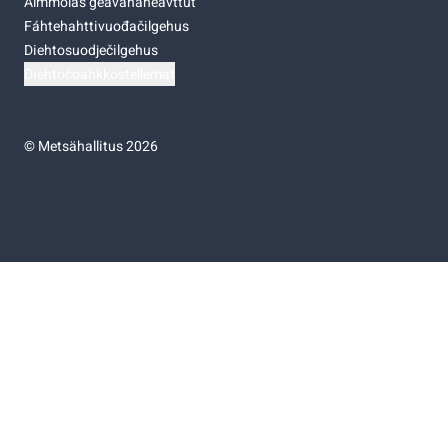
Almmolaš geavahaneavttut
Fáhtehahttivuođačilgehus
Diehtosuodječilgehus
Diehtočoahkkostellemat
©
Metsähallitus 2026