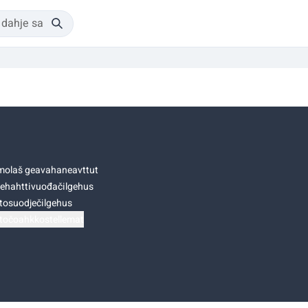
olaš geavahaneavttut
ehahttivuođačilgehus
tosuodječilgehus
točoahkkostellemat