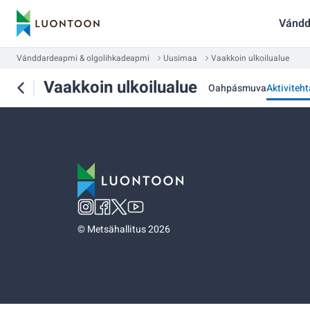
Vándd
Vánddardeapmi & olgolihkadeapmi
Uusimaa
Vaakkoin ulkoilualue
Vaakkoin ulkoilualue
Oahpásmuva
Aktiviteht
©
Metsähallitus 2026