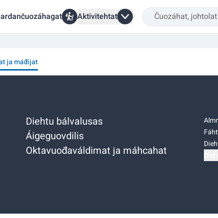
ardančuozáhagat
Aktivitehtat
at ja máđijat
Diehtu bálvalusas
Almm
Fáht
Áigeguovdilis
Dieh
Oktavuođaváldimat ja máhcahat
Dieh