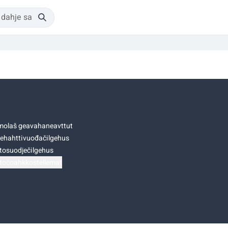
olaš geavahaneavttut
ehahttivuođačilgehus
tosuodječilgehus
točoahkkostellemat