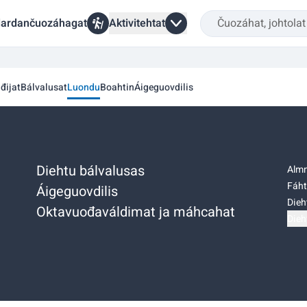
ardančuozáhagat
Aktivitehtat
đijat
Bálvalusat
Luondu
Boahtin
Áigeguovdilis
Diehtu bálvalusas
Almm
Fáht
Áigeguovdilis
Dieh
Oktavuođaváldimat ja máhcahat
Dieh