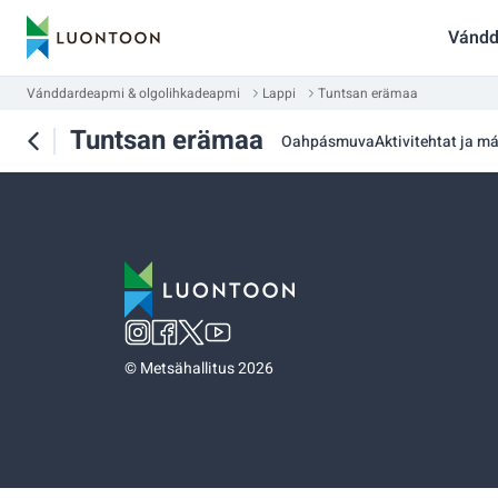
Vándd
Vánddardeapmi & olgolihkadeapmi
Lappi
Tuntsan erämaa
Tuntsan erämaa
Oahpásmuva
Aktivitehtat ja má
©
Metsähallitus 2026