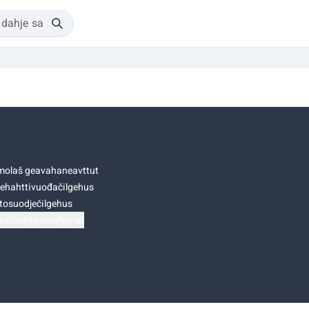
olaš geavahaneavttut
ehahttivuođačilgehus
tosuodječilgehus
točoahkkostellemat