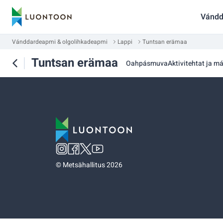
Vándd
Vánddardeapmi & olgolihkadeapmi
Lappi
Tuntsan erämaa
Tuntsan erämaa
Oahpásmuva
Aktivitehtat ja má
©
Metsähallitus 2026