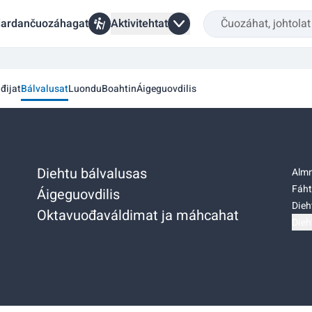
ardančuozáhagat
Aktivitehtat
đijat
Bálvalusat
Luondu
Boahtin
Áigeguovdilis
Diehtu bálvalusas
Almm
Fáht
Áigeguovdilis
Dieh
Oktavuođaváldimat ja máhcahat
Dieh