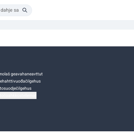
olaš geavahaneavttut
ehahttivuođačilgehus
tosuodječilgehus
točoahkkostellemat