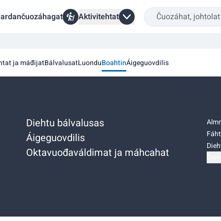
ardančuozáhagat
Aktivitehtat
htat ja máđijat
Bálvalusat
Luondu
Boahtin
Áigeguovdilis
Diehtu bálvalusas
Almm
Fáht
Áigeguovdilis
Dieh
Oktavuođaváldimat ja máhcahat
Dieh