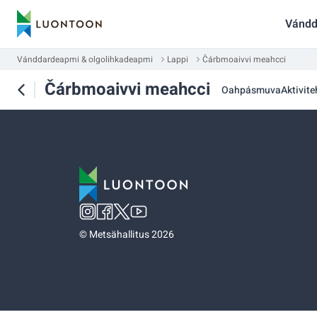
Vándd
Vánddardeapmi & olgolihkadeapmi
Lappi
Čárbmoaivvi meahcci
Čárbmoaivvi meahcci
Oahpásmuva
Aktivite
©
Metsähallitus 2026