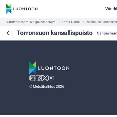
Vándd
Vánddardeapmi & olgolihkadeapmi
Kanta-Häme
Torronsuon kansallisp
Torronsuon kansallispuisto
Oahpásmuv
©
Metsähallitus 2026