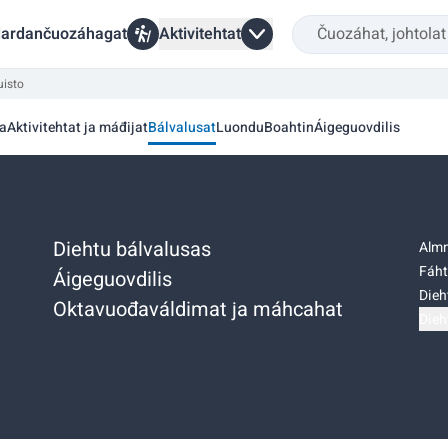
ardančuozáhagat
Aktivitehtat
uisto
a
Aktivitehtat ja máđijat
Bálvalusat
Luondu
Boahtin
Áigeguovdilis
Diehtu bálvalusas
Almm
Fáht
Áigeguovdilis
Dieh
Oktavuođaváldimat ja máhcahat
Dieh