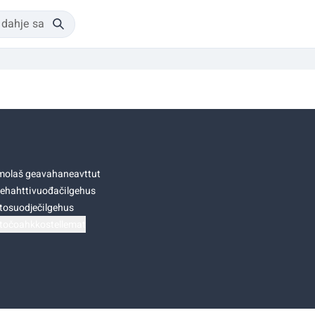
olaš geavahaneavttut
ehahttivuođačilgehus
tosuodječilgehus
točoahkkostellemat