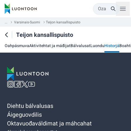
Oza
...
Varsinais-Suomi
Teijon kansallispuisto
Teijon kansallispuisto
Oahpásmuva
Aktivitehtat ja máđijat
Bálvalusat
Luondu
Historjá
Boaht
Diehtu bálvalusas
Áigeguovdilis
Oktavuođaváldimat ja máhcahat