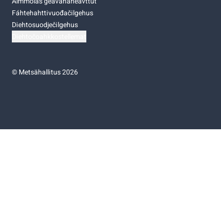
Almmolaš geavahaneavttut
Fáhtehahttivuođačilgehus
Diehtosuodječilgehus
Diehtočoahkkostellemat
©
Metsähallitus 2026