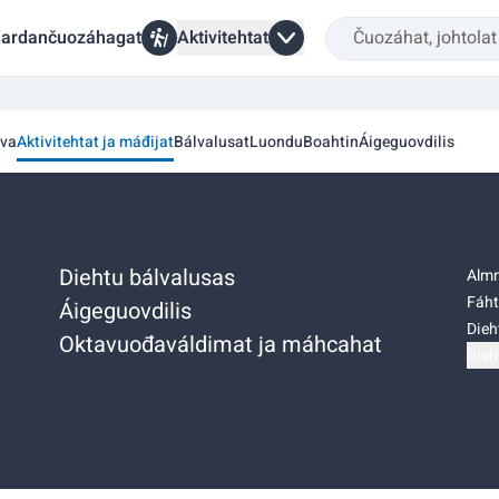
ardančuozáhagat
Aktivitehtat
va
Aktivitehtat ja máđijat
Bálvalusat
Luondu
Boahtin
Áigeguovdilis
Diehtu bálvalusas
Almm
Fáht
Áigeguovdilis
Dieh
Oktavuođaváldimat ja máhcahat
Dieh