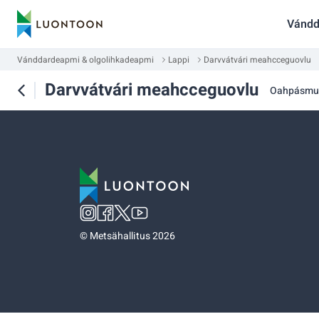
Vándd
Vánddardeapmi & olgolihkadeapmi
Lappi
Darvvátvári meahcceguovlu
Darvvátvári meahcceguovlu
Oahpásmu
©
Metsähallitus 2026