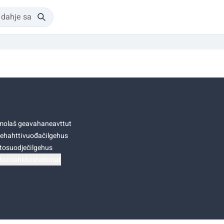
olaš geavahaneavttut
ehahttivuođačilgehus
tosuodječilgehus
točoahkkostellemat